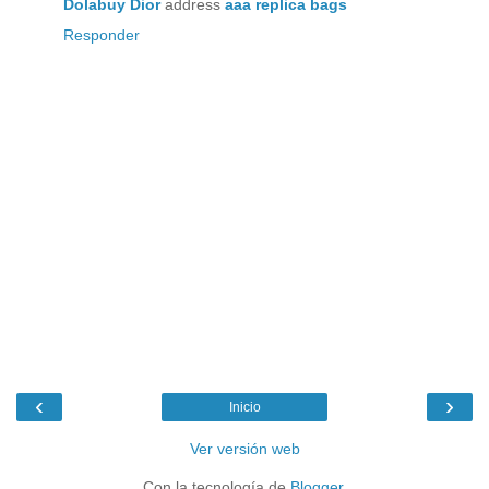
Dolabuy Dior
address
aaa replica bags
Responder
‹
›
Inicio
Ver versión web
Con la tecnología de
Blogger
.