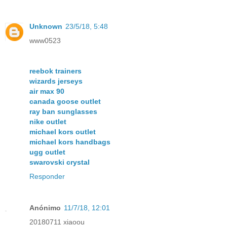
Unknown
23/5/18, 5:48
www0523
reebok trainers
wizards jerseys
air max 90
canada goose outlet
ray ban sunglasses
nike outlet
michael kors outlet
michael kors handbags
ugg outlet
swarovski crystal
Responder
Anónimo
11/7/18, 12:01
20180711 xiaoou