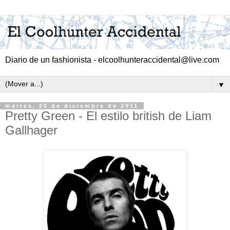
Diario de un fashionista - elcoolhunteraccidental@live.com
▼
martes, 20 de diciembre de 2011
Pretty Green - El estilo british de Liam
Gallhager