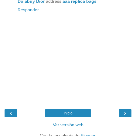
Dolabuy Dior
address
aaa replica bags
Responder
‹
›
Inicio
Ver versión web
Con la tecnología de
Blogger
.