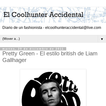
Diario de un fashionista - elcoolhunteraccidental@live.com
▼
martes, 20 de diciembre de 2011
Pretty Green - El estilo british de Liam
Gallhager