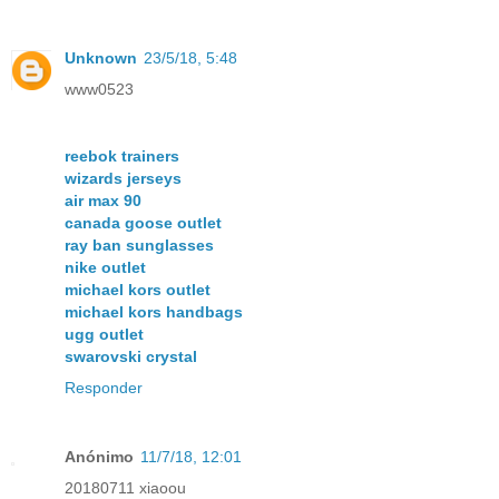
Unknown
23/5/18, 5:48
www0523
reebok trainers
wizards jerseys
air max 90
canada goose outlet
ray ban sunglasses
nike outlet
michael kors outlet
michael kors handbags
ugg outlet
swarovski crystal
Responder
Anónimo
11/7/18, 12:01
20180711 xiaoou