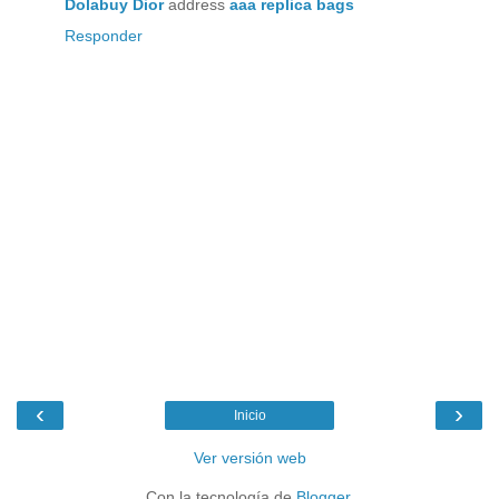
Dolabuy Dior
address
aaa replica bags
Responder
‹
›
Inicio
Ver versión web
Con la tecnología de
Blogger
.