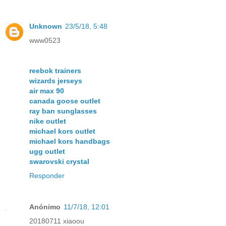
Unknown
23/5/18, 5:48
www0523
reebok trainers
wizards jerseys
air max 90
canada goose outlet
ray ban sunglasses
nike outlet
michael kors outlet
michael kors handbags
ugg outlet
swarovski crystal
Responder
Anónimo
11/7/18, 12:01
20180711 xiaoou