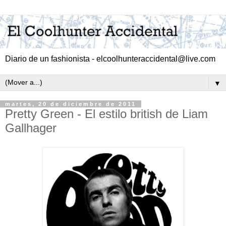
Diario de un fashionista - elcoolhunteraccidental@live.com
▼
martes, 20 de diciembre de 2011
Pretty Green - El estilo british de Liam
Gallhager