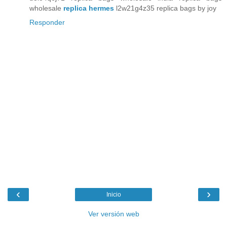
wholesale
replica hermes
l2w21g4z35 replica bags by joy
Responder
‹
›
Inicio
Ver versión web