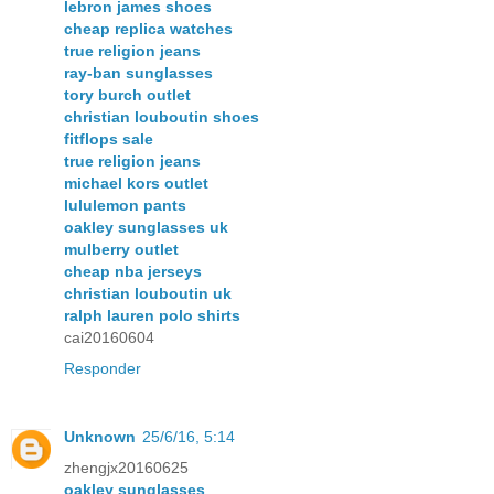
lebron james shoes
cheap replica watches
true religion jeans
ray-ban sunglasses
tory burch outlet
christian louboutin shoes
fitflops sale
true religion jeans
michael kors outlet
lululemon pants
oakley sunglasses uk
mulberry outlet
cheap nba jerseys
christian louboutin uk
ralph lauren polo shirts
cai20160604
Responder
Unknown
25/6/16, 5:14
zhengjx20160625
oakley sunglasses