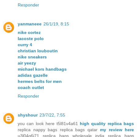
Responder
yanmaneee
26/1/19, 8:15
nike cortez
lacoste polo
curry 4
christian louboutin
nike sneakers
air yeezy
michael kors handbags
adidas gazelle
hermes belts for men
coach outlet
Responder
shyshour
23/7/22, 7:55
you can look here t5l81v4a61
high quality replica bags
replica nappy bags replica bags qatar
my review here
u3l04q6j71 replica bags wholesale india replica bags