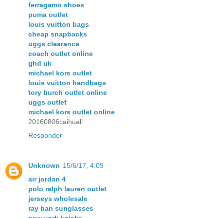
ferragamo shoes
puma outlet
louis vuitton bags
cheap snapbacks
uggs clearance
coach outlet online
ghd uk
michael kors outlet
louis vuitton handbags
tory burch outlet online
uggs outlet
michael kors outlet online
20160806caihuali
Responder
Unknown
15/6/17, 4:09
air jordan 4
polo ralph lauren outlet
jerseys wholesale
ray ban sunglasses
new york knicks