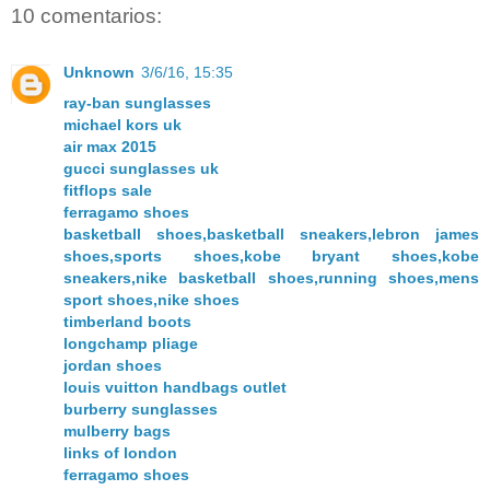
10 comentarios:
Unknown
3/6/16, 15:35
ray-ban sunglasses
michael kors uk
air max 2015
gucci sunglasses uk
fitflops sale
ferragamo shoes
basketball shoes,basketball sneakers,lebron james
shoes,sports shoes,kobe bryant shoes,kobe
sneakers,nike basketball shoes,running shoes,mens
sport shoes,nike shoes
timberland boots
longchamp pliage
jordan shoes
louis vuitton handbags outlet
burberry sunglasses
mulberry bags
links of london
ferragamo shoes