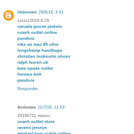
Unknown
29/6/18, 4:41
zzzzzz2018.6.29
canada goose jackets
coach outlet online
pandora
nike air max 95 ultra
longchamp handbags
christian louboutin shoes
ralph lauren uk
kate spade outlet
hermes belt
pandora
Responder
Anónimo
11/7/18, 11:59
20180711 xiaoou
coach outlet store
ravens jerseys
michael kors outlet online