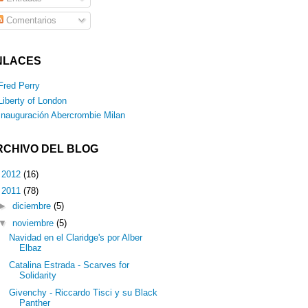
Comentarios
NLACES
Fred Perry
Liberty of London
Inauguración Abercrombie Milan
RCHIVO DEL BLOG
►
2012
(16)
▼
2011
(78)
►
diciembre
(5)
▼
noviembre
(5)
Navidad en el Claridge's por Alber
Elbaz
Catalina Estrada - Scarves for
Solidarity
Givenchy - Riccardo Tisci y su Black
Panther