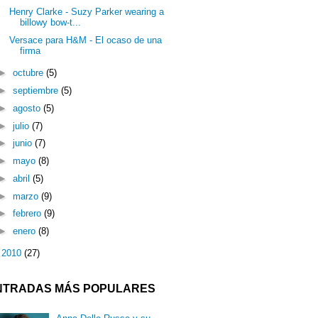
Henry Clarke - Suzy Parker wearing a
billowy bow-t...
Versace para H&M - El ocaso de una
firma
►
octubre
(5)
►
septiembre
(5)
►
agosto
(5)
►
julio
(7)
►
junio
(7)
►
mayo
(8)
►
abril
(5)
►
marzo
(9)
►
febrero
(9)
►
enero
(8)
►
2010
(27)
NTRADAS MÁS POPULARES