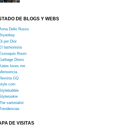
ISTADO DE BLOGS Y WEBS
Anna Dello Russo
Bryanboy
Di por Dior
El fashionista
Esmoquin Room
Garbage Dress
Kates loves me
Mensencia
Revista GQ
style.com
Stylebubble
Stylerookie
The sartorialist
Trendencias
PA DE VISITAS