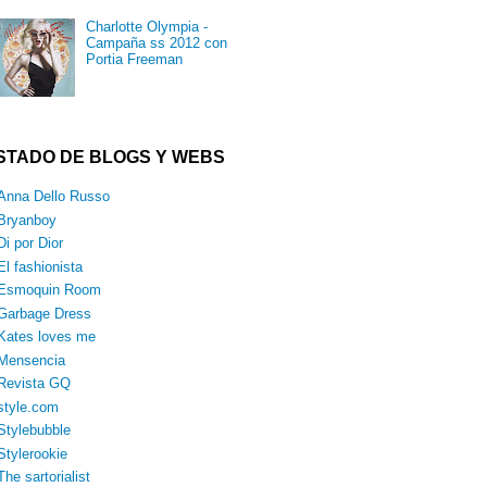
Charlotte Olympia -
Campaña ss 2012 con
Portia Freeman
ISTADO DE BLOGS Y WEBS
Anna Dello Russo
Bryanboy
Di por Dior
El fashionista
Esmoquin Room
Garbage Dress
Kates loves me
Mensencia
Revista GQ
style.com
Stylebubble
Stylerookie
The sartorialist