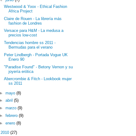
Westwood & Yoox - Ethical Fashion
Africa Project
Claire de Rouen - La librería más
fashion de Londres
Versace para H&M - La medusa a
precios low-cost
Tendencias hombre ss 2011 -
Bermudas para el verano
Peter Lindbergh - Portada Vogue UK
Enero 90
"Paradise Found" - Betony Vernon y su
joyería erótica
Abercrombie & Fitch - Lookbook mujer
ss 2011
►
mayo
(8)
►
abril
(5)
►
marzo
(9)
►
febrero
(9)
►
enero
(8)
►
2010
(27)