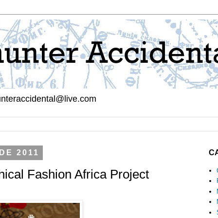
hunteraccidental@live.com
DE 2011
C
ical Fashion Africa Project