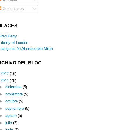
Comentarios
NLACES
Fred Perry
Liberty of London
Inauguración Abercrombie Milan
RCHIVO DEL BLOG
►
2012
(16)
▼
2011
(78)
►
diciembre
(5)
►
noviembre
(5)
►
octubre
(5)
►
septiembre
(5)
►
agosto
(5)
►
julio
(7)
▼
junio
(7)