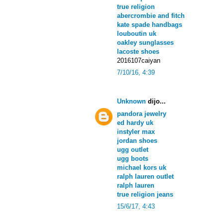
true religion
abercrombie and fitch
kate spade handbags
louboutin uk
oakley sunglasses
lacoste shoes
2016107caiyan
7/10/16, 4:39
Unknown
dijo...
pandora jewelry
ed hardy uk
instyler max
jordan shoes
ugg outlet
ugg boots
michael kors uk
ralph lauren outlet
ralph lauren
true religion jeans
15/6/17, 4:43