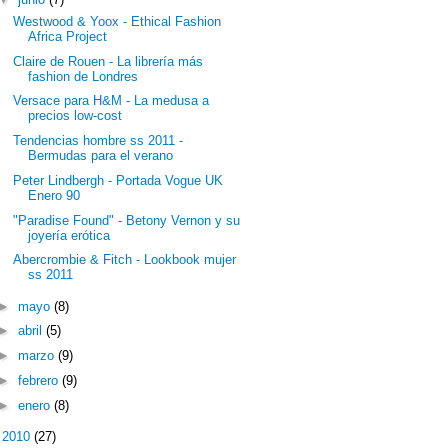
Westwood & Yoox - Ethical Fashion
Africa Project
Claire de Rouen - La librería más
fashion de Londres
Versace para H&M - La medusa a
precios low-cost
Tendencias hombre ss 2011 -
Bermudas para el verano
Peter Lindbergh - Portada Vogue UK
Enero 90
"Paradise Found" - Betony Vernon y su
joyería erótica
Abercrombie & Fitch - Lookbook mujer
ss 2011
►
mayo
(8)
►
abril
(5)
►
marzo
(9)
►
febrero
(9)
►
enero
(8)
►
2010
(27)