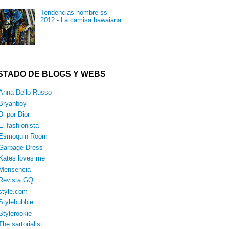
Tendencias hombre ss
2012 - La camisa hawaiana
ISTADO DE BLOGS Y WEBS
Anna Dello Russo
Bryanboy
Di por Dior
El fashionista
Esmoquin Room
Garbage Dress
Kates loves me
Mensencia
Revista GQ
style.com
Stylebubble
Stylerookie
The sartorialist