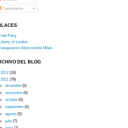
Comentarios
NLACES
Fred Perry
Liberty of London
Inauguración Abercrombie Milan
RCHIVO DEL BLOG
►
2012
(16)
▼
2011
(78)
►
diciembre
(5)
►
noviembre
(5)
►
octubre
(5)
►
septiembre
(5)
►
agosto
(5)
►
julio
(7)
▼
junio
(7)