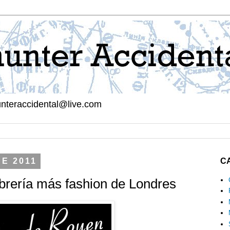
hunteraccidental@live.com
DE 2011
C
ibrería más fashion de Londres