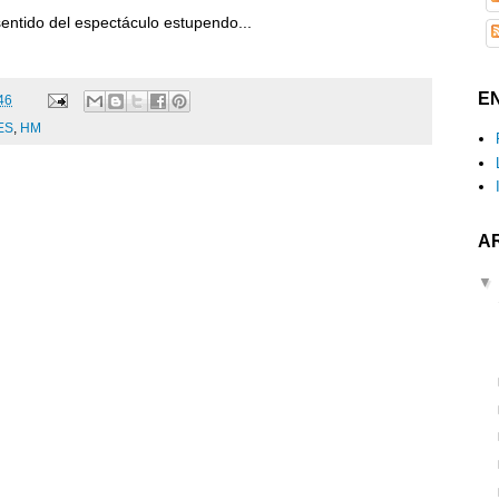
entido del espectáculo estupendo...
E
46
ES
,
HM
A