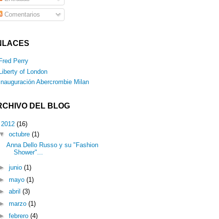
Comentarios
NLACES
Fred Perry
Liberty of London
Inauguración Abercrombie Milan
RCHIVO DEL BLOG
▼
2012
(16)
▼
octubre
(1)
Anna Dello Russo y su "Fashion
Shower"...
►
junio
(1)
►
mayo
(1)
►
abril
(3)
►
marzo
(1)
►
febrero
(4)