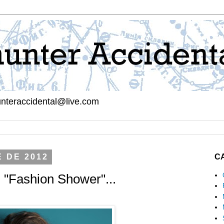
hunteraccidental@live.com
 DE 2012
C
 "Fashion Shower"...