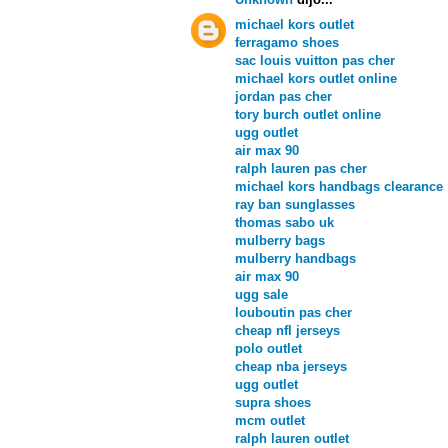
michael kors outlet
ferragamo shoes
sac louis vuitton pas cher
michael kors outlet online
jordan pas cher
tory burch outlet online
ugg outlet
air max 90
ralph lauren pas cher
michael kors handbags clearance
ray ban sunglasses
thomas sabo uk
mulberry bags
mulberry handbags
air max 90
ugg sale
louboutin pas cher
cheap nfl jerseys
polo outlet
cheap nba jerseys
ugg outlet
supra shoes
mcm outlet
ralph lauren outlet