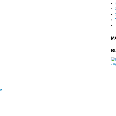
MA
B
en