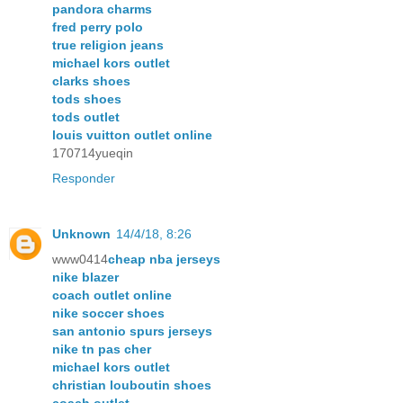
pandora charms
fred perry polo
true religion jeans
michael kors outlet
clarks shoes
tods shoes
tods outlet
louis vuitton outlet online
170714yueqin
Responder
Unknown
14/4/18, 8:26
www0414
cheap nba jerseys
nike blazer
coach outlet online
nike soccer shoes
san antonio spurs jerseys
nike tn pas cher
michael kors outlet
christian louboutin shoes
coach outlet