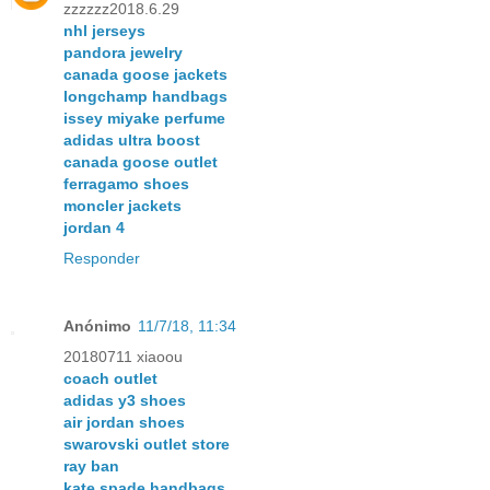
zzzzzz2018.6.29
nhl jerseys
pandora jewelry
canada goose jackets
longchamp handbags
issey miyake perfume
adidas ultra boost
canada goose outlet
ferragamo shoes
moncler jackets
jordan 4
Responder
Anónimo
11/7/18, 11:34
20180711 xiaoou
coach outlet
adidas y3 shoes
air jordan shoes
swarovski outlet store
ray ban
kate spade handbags