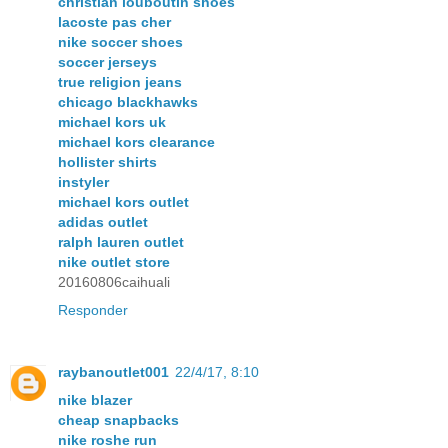
christian louboutin shoes
lacoste pas cher
nike soccer shoes
soccer jerseys
true religion jeans
chicago blackhawks
michael kors uk
michael kors clearance
hollister shirts
instyler
michael kors outlet
adidas outlet
ralph lauren outlet
nike outlet store
20160806caihuali
Responder
raybanoutlet001
22/4/17, 8:10
nike blazer
cheap snapbacks
nike roshe run