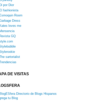
Di por Dior
El fashionista
Esmoquin Room
Garbage Dress
Kates loves me
Mensencia
Revista GQ
style.com
Stylebubble
Stylerookie
The sartorialist
Trendencias
PA DE VISITAS
LOGSFERA