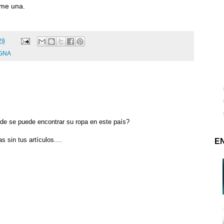
rme una.
29
GNA
de se puede encontrar su ropa en este país?
s sin tus artículos....
E