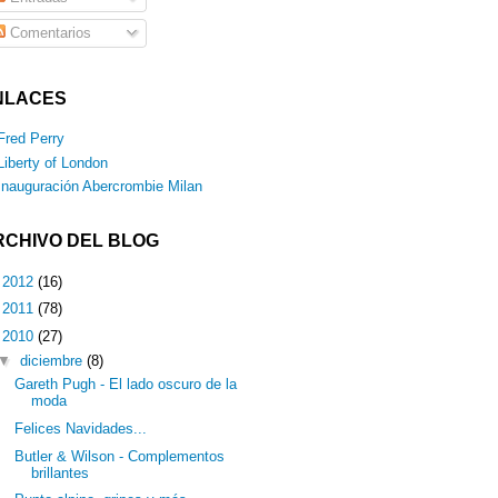
Comentarios
NLACES
Fred Perry
Liberty of London
Inauguración Abercrombie Milan
RCHIVO DEL BLOG
►
2012
(16)
►
2011
(78)
▼
2010
(27)
▼
diciembre
(8)
Gareth Pugh - El lado oscuro de la
moda
Felices Navidades...
Butler & Wilson - Complementos
brillantes