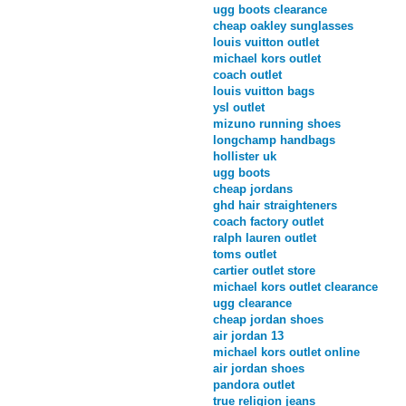
ugg boots clearance
cheap oakley sunglasses
louis vuitton outlet
michael kors outlet
coach outlet
louis vuitton bags
ysl outlet
mizuno running shoes
longchamp handbags
hollister uk
ugg boots
cheap jordans
ghd hair straighteners
coach factory outlet
ralph lauren outlet
toms outlet
cartier outlet store
michael kors outlet clearance
ugg clearance
cheap jordan shoes
air jordan 13
michael kors outlet online
air jordan shoes
pandora outlet
true religion jeans