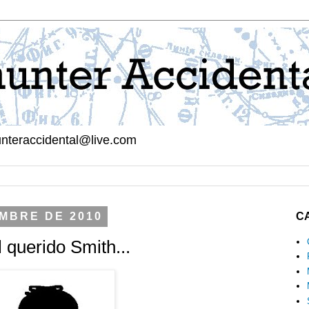
hunteraccidental@live.com
EMBRE DE 2010
C
 querido Smith...