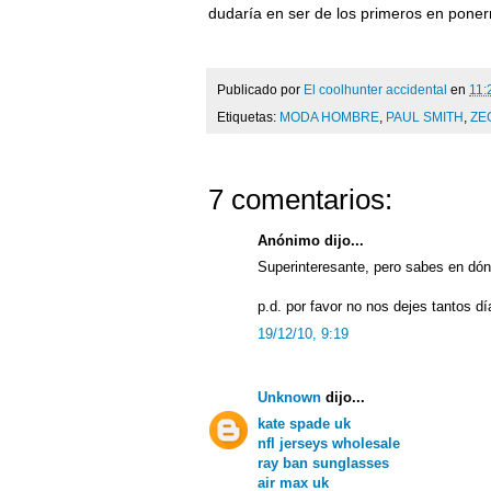
dudaría en ser de los primeros en pone
Publicado por
El coolhunter accidental
en
11:
Etiquetas:
MODA HOMBRE
,
PAUL SMITH
,
ZE
7 comentarios:
Anónimo dijo...
Superinteresante, pero sabes en dón
p.d. por favor no nos dejes tantos día
19/12/10, 9:19
Unknown
dijo...
kate spade uk
nfl jerseys wholesale
ray ban sunglasses
air max uk