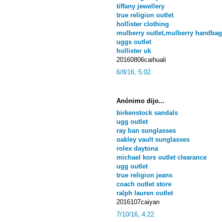
tiffany jewellery
true religion outlet
hollister clothing
mulberry outlet,mulberry handbag
uggs outlet
hollister uk
20160806caihuali
6/8/16, 5:02
Anónimo dijo...
birkenstock sandals
ugg outlet
ray ban sunglasses
oakley vault sunglasses
rolex daytona
michael kors outlet clearance
ugg outlet
true religion jeans
coach outlet store
ralph lauren outlet
2016107caiyan
7/10/16, 4:22