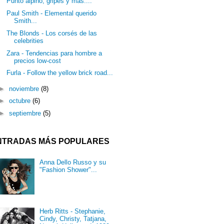
Punto alpino, gripes y más....
Paul Smith - Elemental querido
Smith...
The Blonds - Los corsés de las
celebrities
Zara - Tendencias para hombre a
precios low-cost
Furla - Follow the yellow brick road...
►
noviembre
(8)
►
octubre
(6)
►
septiembre
(5)
NTRADAS MÁS POPULARES
Anna Dello Russo y su
"Fashion Shower"...
Herb Ritts - Stephanie,
Cindy, Christy, Tatjana,