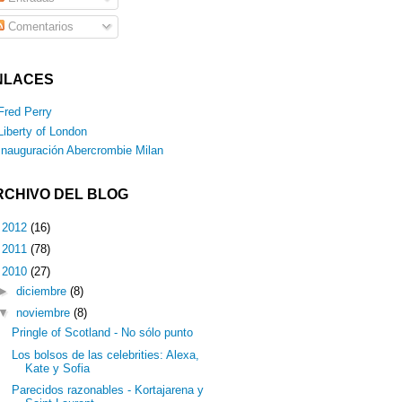
Comentarios
NLACES
Fred Perry
Liberty of London
Inauguración Abercrombie Milan
RCHIVO DEL BLOG
►
2012
(16)
►
2011
(78)
▼
2010
(27)
►
diciembre
(8)
▼
noviembre
(8)
Pringle of Scotland - No sólo punto
Los bolsos de las celebrities: Alexa,
Kate y Sofia
Parecidos razonables - Kortajarena y