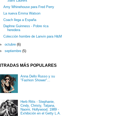
Saint Laurent
Amy Whinehouse para Fred Perry
La nueva Emma Watson
Coach llega a España
Daphne Guinness - Pobre rica
heredera
Colección hombre de Lanvin para H&M
►
octubre
(6)
►
septiembre
(5)
NTRADAS MÁS POPULARES
Anna Dello Russo y su
"Fashion Shower"...
Herb Ritts - Stephanie,
Cindy, Christy, Tatjana,
Naomi, Hollywood, 1989 -
Exhibición en el Getty L.A.