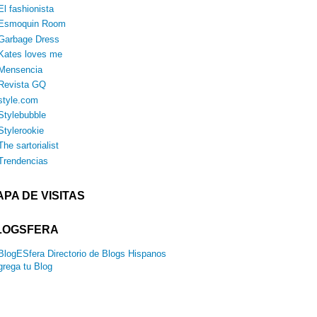
El fashionista
Esmoquin Room
Garbage Dress
Kates loves me
Mensencia
Revista GQ
style.com
Stylebubble
Stylerookie
The sartorialist
Trendencias
PA DE VISITAS
LOGSFERA